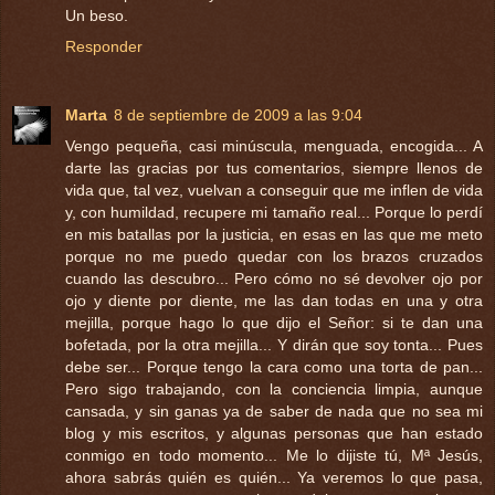
Un beso.
Responder
Marta
8 de septiembre de 2009 a las 9:04
Vengo pequeña, casi minúscula, menguada, encogida... A
darte las gracias por tus comentarios, siempre llenos de
vida que, tal vez, vuelvan a conseguir que me inflen de vida
y, con humildad, recupere mi tamaño real... Porque lo perdí
en mis batallas por la justicia, en esas en las que me meto
porque no me puedo quedar con los brazos cruzados
cuando las descubro... Pero cómo no sé devolver ojo por
ojo y diente por diente, me las dan todas en una y otra
mejilla, porque hago lo que dijo el Señor: si te dan una
bofetada, por la otra mejilla... Y dirán que soy tonta... Pues
debe ser... Porque tengo la cara como una torta de pan...
Pero sigo trabajando, con la conciencia limpia, aunque
cansada, y sin ganas ya de saber de nada que no sea mi
blog y mis escritos, y algunas personas que han estado
conmigo en todo momento... Me lo dijiste tú, Mª Jesús,
ahora sabrás quién es quién... Ya veremos lo que pasa,