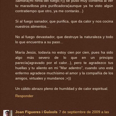
Samdra(mi ninfa del fuego;=)) se puso muy contenta al ver
tu maravillosa pira purificadora(aunque ya he visto algún
contratiempo que otro, ya me contarás...)
Sí al fuego sanador, que purifica, que da calor y nos cocina
nuestros alimentos...
No al fuego devastador, que destruye la naturaleza y todo
lo que encuentra a su paso...
María Jesús, todavía no estoy cien por cien, pues ha sido
algo más severo de lo que en un principio
parecía(agravado por el calor...), pero te agradezco tus
huellas y tu aliento en mi "Mar adentro", cuando uno está
enfermo agradece muchísimo el amor y la compañía de los
amigos, virtuales y mundanos ;=))
Un cálido abrazo pleno de humildad y de calor espiritual.
Responder
Joan Figueres i Guíxols
7 de septiembre de 2009 a las