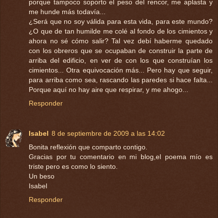
porque tampoco soporto el peso del rencor, me aplasta y
me hunde más todavía...
¿Será que no soy válida para esta vida, para este mundo?
¿O que de tan humilde me colé al fondo de los cimientos y
ahora no sé cómo salir? Tal vez debí haberme quedado
con los obreros que se ocupaban de construir la parte de
arriba del edificio, en ver de con los que construían los
cimientos... Otra equivocación más... Pero hay que seguir,
para arriba como sea, rascando las paredes si hace falta...
Porque aquí no hay aire que respirar, y me ahogo...
Responder
Isabel
8 de septiembre de 2009 a las 14:02
Bonita reflexión que comparto contigo.
Gracias por tu comentario en mi blog,el poema mío es
triste pero es como lo siento.
Un beso
Isabel
Responder