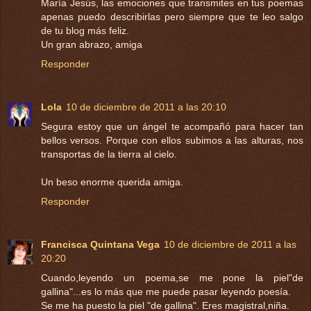
María Jesús, las emociones que transmites en tus poemas
apenas puedo describirlas pero siempre que te leo salgo
de tu blog más feliz.
Un gran abrazo, amiga
Responder
Lola
10 de diciembre de 2011 a las 20:10
Segura estoy que un ángel te acompañó para hacer tan
bellos versos. Porque con ellos subimos a las alturas, nos
transportas de la tierra al cielo.
Un beso enorme querida amiga.
Responder
Francisca Quintana Vega
10 de diciembre de 2011 a las
20:20
Cuando,leyendo un poema,se me pone la piel"de
gallina"...es lo más que me puede pasar leyendo poesía.
Se me ha puesto la piel "de gallina". Eres magistral,niña.