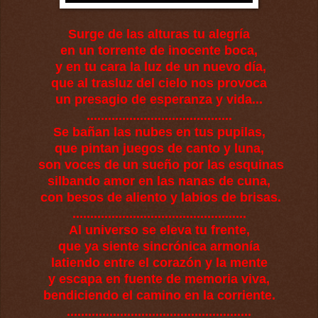
Surge de las alturas tu alegría
en un torrente de inocente boca,
y en tu cara la luz de un nuevo día,
que al trasluz del cielo nos provoca
un presagio de esperanza y vida...
.........................................
Se bañan las nubes en tus pupilas,
que pintan juegos de canto y luna,
son voces de un sueño por las esquinas
silbando amor en las nanas de cuna,
con besos de aliento y labios de brisas.
.................................................
Al universo se eleva tu frente,
que ya siente sincrónica armonía
latiendo entre el corazón y la mente
y escapa en fuente de memoria viva,
bendiciendo el camino en la corriente.
....................................................