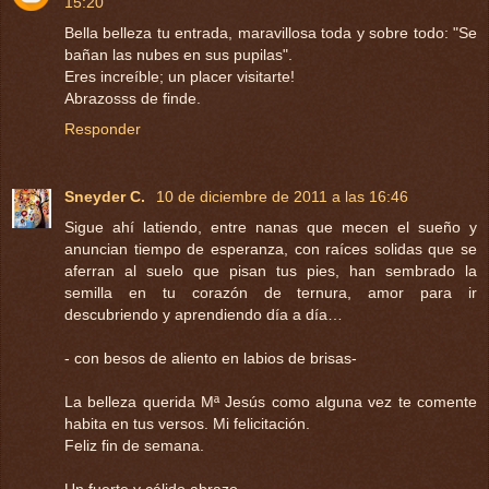
15:20
Bella belleza tu entrada, maravillosa toda y sobre todo: "Se
bañan las nubes en sus pupilas".
Eres increíble; un placer visitarte!
Abrazosss de finde.
Responder
Sneyder C.
10 de diciembre de 2011 a las 16:46
Sigue ahí latiendo, entre nanas que mecen el sueño y
anuncian tiempo de esperanza, con raíces solidas que se
aferran al suelo que pisan tus pies, han sembrado la
semilla en tu corazón de ternura, amor para ir
descubriendo y aprendiendo día a día…
- con besos de aliento en labios de brisas-
La belleza querida Mª Jesús como alguna vez te comente
habita en tus versos. Mi felicitación.
Feliz fin de semana.
Un fuerte y cálido abrazo