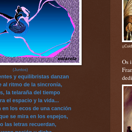
¡¡Cuid
Os i
Fra
(Juntos)
entes y equilibristas danzan
ded
e al ritmo de la sincronía,
s, la telaraña del tiempo
ra el espacio y la vida...
 en los ecos de una canción
 que se mira en los espejos,
 las letras recuerdan,