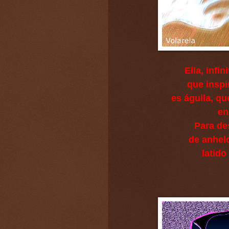
Ella, infi
que inspi
es águila, qu
en
Para de
de anhelo
latido