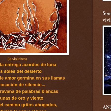
Somo
viv
(la violinista)
sta entrega acordes de luna
os soles del desierto
 de amor germina en sus llamas
ocación de silencio...
aravana de palabras blancas
unas de oro y viento
 el camino gritos ahogados,
ANG