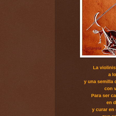
La violini
a l
y una semilla
con v
Para ser c
en d
y curar en