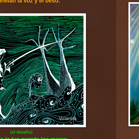
helan la voz y el beso.
(el desafío)