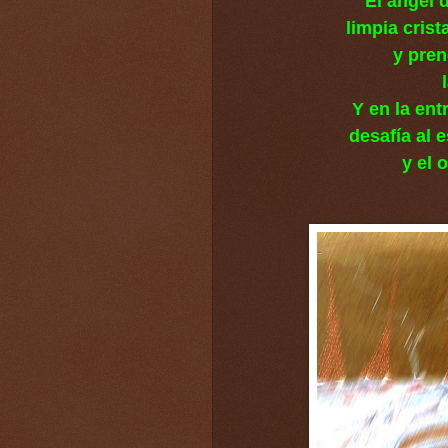
El ángel 
limpia crist
y pren
Y en la ent
desafía al 
y el 