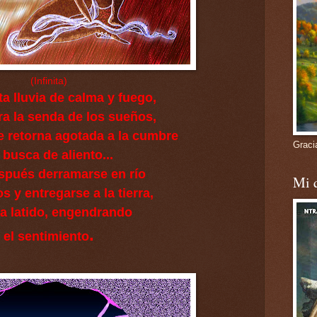
(Infinita)
nita lluvia de calma y fuego,
ra la senda de
los sueños,
e retorna agotada a la cumbre
Gracia
 busca de aliento...
spués derramarse en río
Mi 
s y entregarse a la tierra,
 a latido,
engendrando
.
el sentimiento