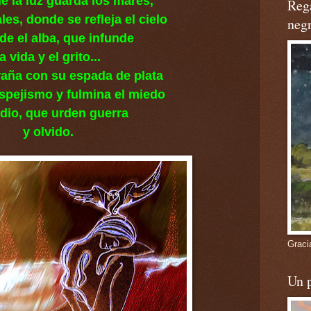
de la luz guarda los mares,
Rega
ales, donde se refleja el cielo
negr
de el alba, que infunde
la vida y el grito...
raña con su espada de plata
espejismo y fulmina el miedo
odio, que urden guerra
y olvido.
Graci
Un 