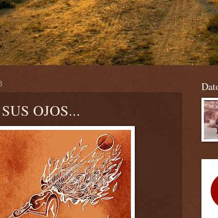
3
Dat
US OJOS...